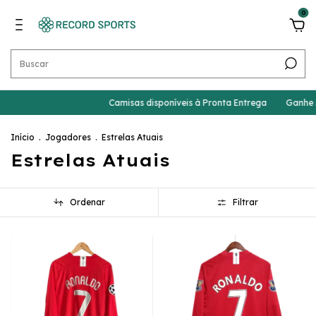
0
Camisas disponíveis à Pronta Entrega
Ganhe 5% de des
Início
.
Jogadores
.
Estrelas Atuais
Estrelas Atuais
Ordenar
Filtrar