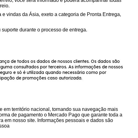
 envio, você será informado e poderá acompanhar todas
reio.
e vindas da Ásia, exeto a categoria de Pronta Entrega,
 suporte durante o processo de entrega.
ança de todos os dados de nossos clientes. Os dados são
lguma consultados por terceiros. As informações de nossos
guro e só é utilizada quando necessária como por
icipação de promoções caso autorizada.
e em território nacional, tornando sua navegação mais
 forma de pagamento o Mercado Pago que garante toda a
a em nosso site. Informações pessoais e dados são
essoa