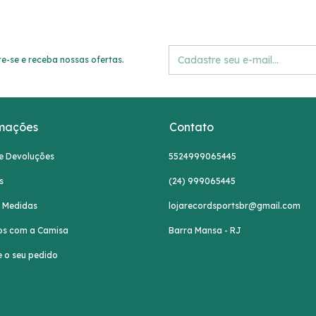
e-se e receba nossas ofertas.
mações
Contato
e Devoluções
5524999065445
s
(24) 999065445
e Medidas
lojarecordsportsbr@gmail.com
os com a Camisa
Barra Mansa - RJ
e o seu pedido